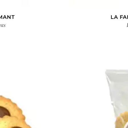
AMANT
LA F
nts