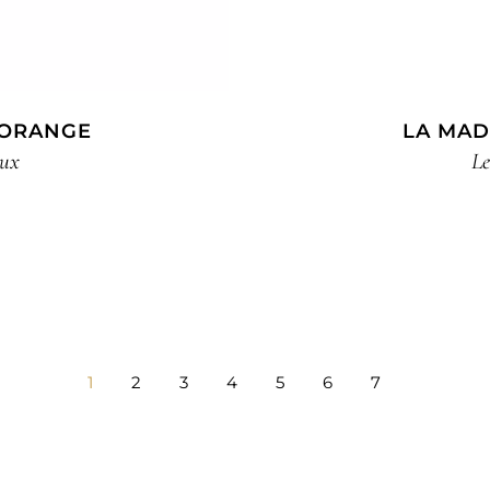
’ORANGE
LA MAD
eux
Le
1
2
3
4
5
6
7