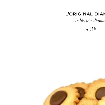
L’ORIGINAL DI
Les biscuits diama
4,35
€