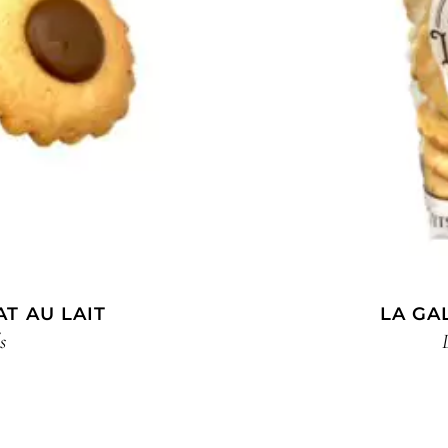
NIER
AJO
T AU LAIT
LA GA
s