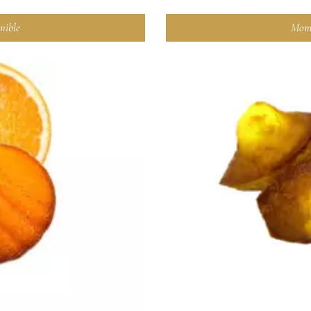
nible
Mome
E