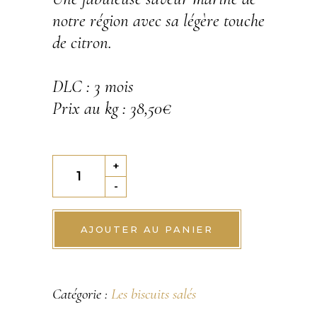
notre région avec sa légère touche
de citron.
DLC : 3 mois
Prix au kg : 38,50€
Le
+
Biscuit
-
apéritif
Maquereau
AJOUTER AU PANIER
Citron
quantity
Catégorie :
Les biscuits salés