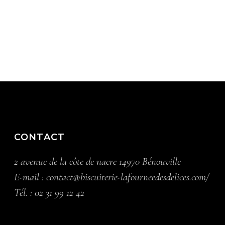
CONTACT
2 avenue de la côte de nacre 14970 Bénouville
E-mail :
contact@biscuiterie-lafourneedesdelices.com/
Tél. :
02 31 99 12 42