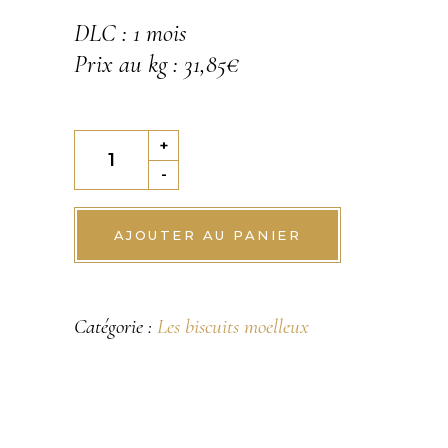
DLC : 1 mois
Prix au kg : 31,85€
L’authentique
+
financier
-
quantity
AJOUTER AU PANIER
Catégorie :
Les biscuits moelleux